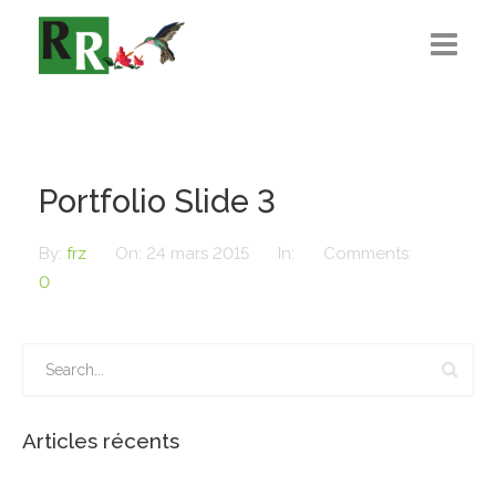
Présentation
L’Équipe
Portfolio Slide 3
Règlementations
By:
frz
On:
24 mars 2015
In:
Comments:
Recrutement
0
Actualité
Contact
Articles récents