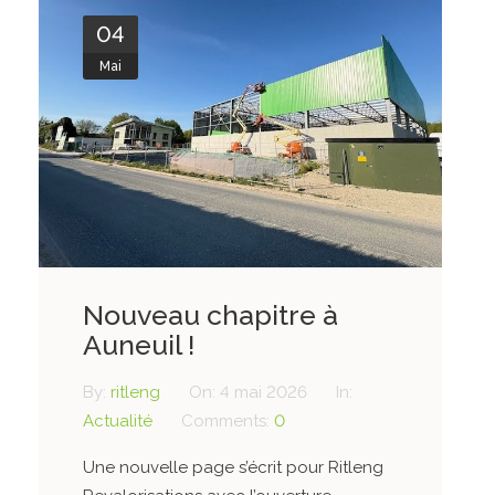
04
Mai
Nouveau chapitre à
Auneuil !
By:
ritleng
On:
4 mai 2026
In:
Actualité
Comments:
0
Une nouvelle page s’écrit pour Ritleng