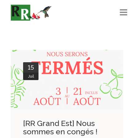
Présentation
L’Équipe
Règlementations
15
Recrutement
Juil
Actualité
Contact
[RR Grand Est] Nous
sommes en congés !