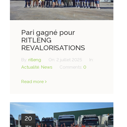
Pari gagné pour
RITLENG
REVALORISATIONS
By:
ritleng
On:
2 juillet 2025
In:
Actualité
,
News
Comments:
0
Read more
20
Mar