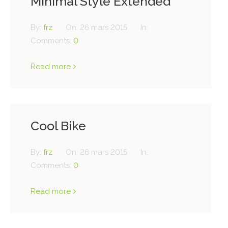
Minimal Style Extended
By:
frz
On:
26 mars 2015
In:
Comments:
0
Read more
Cool Bike
By:
frz
On:
26 mars 2015
In:
Comments:
0
Read more