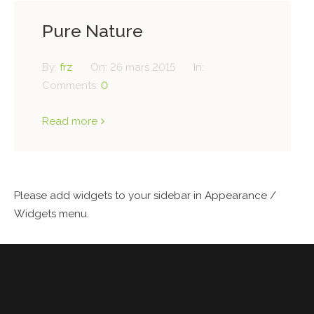
Pure Nature
By:
frz
On:
26 mars 2015
In:
Comments:
0
Read more
Please add widgets to your sidebar in Appearance /
Widgets menu.