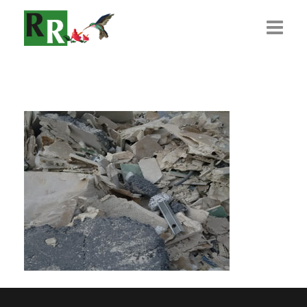
Présentation
L’Équipe
Règlementations
Recrutement
Actualité
Contact