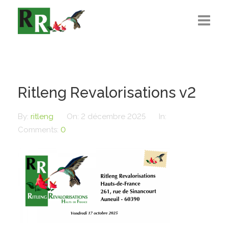
Présentation
L’Équipe
Ritleng Revalorisations v2
Règlementations
By:
ritleng
On:
2 décembre 2025
In:
Recrutement
Comments:
0
Actualité
Contact